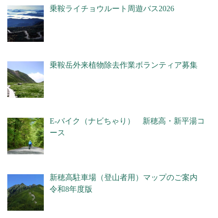
乗鞍ライチョウルート周遊バス2026
乗鞍岳外来植物除去作業ボランティア募集
E-バイク（ナビちゃり） 新穂高・新平湯コ
ース
新穂高駐車場（登山者用）マップのご案内
令和8年度版