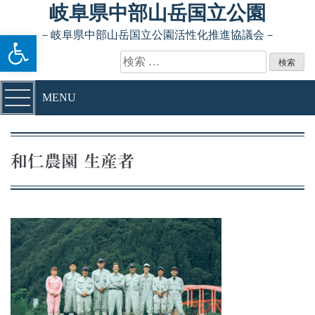
Skip to content
岐阜県中部山岳国立公園
ツールバーを開く
－岐阜県中部山岳国立公園活性化推進協議会－
検索:
MENU
和仁農園 生産者