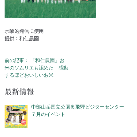
水曜的発信に使用
提供：和仁農園
前の記事： 「和仁農園」お
投稿ナビゲーション
米のソムリエも認めた 感動
するほどおいしいお米
最新情報
中部山岳国立公園奥飛騨ビジターセンター
７月のイベント