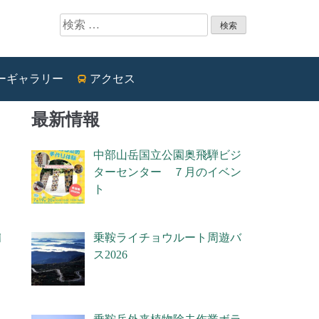
ーギャラリー
アクセス
最新情報
中部山岳国立公園奥飛騨ビジ
ターセンター ７月のイベン
ト
乗鞍ライチョウルート周遊バ
日
ス2026