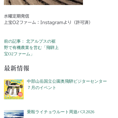
水曜定期発信
上宝O2ファーム：Instagramより（許可済）
前の記事： 北アルプスの裾
投稿ナビゲーション
野で有機農業を営む「飛騨上
宝O2ファーム」
最新情報
中部山岳国立公園奥飛騨ビジターセンター
７月のイベント
乗鞍ライチョウルート周遊バス2026