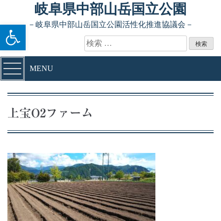
Skip to content
岐阜県中部山岳国立公園
ツールバーを開く
－岐阜県中部山岳国立公園活性化推進協議会－
検索:
MENU
上宝O2ファーム