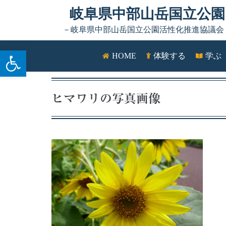
Skip to content
岐阜県中部山岳国立公園
－岐阜県中部山岳国立公園活性化推進協議会
ツールバーを開く
HOME
体験する
学ぶ
ヒマワリの写真画像