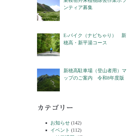
乗鞍岳外来植物除去作業ボラ
ンティア募集
E-バイク（ナビちゃり） 新
穂高・新平湯コース
新穂高駐車場（登山者用）マ
ップのご案内 令和8年度版
カテゴリー
お知らせ
(142)
イベント
(112)