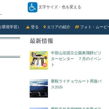
文字サイズ・色を変える
－
（環境学習）
登る
エリアの紹介
フォト・ムービ
最新情報
中部山岳国立公園奥飛騨ビジ
ターセンター ７月のイベン
ト
乗鞍ライチョウルート周遊バ
ス2026