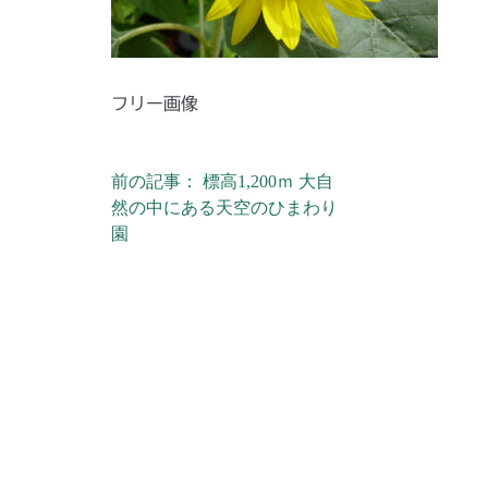
フリー画像
前の記事： 標高1,200ｍ 大自
投稿ナビゲーション
然の中にある天空のひまわり
園