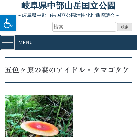
Skip to content
岐阜県中部山岳国立公園
ツールバーを開く
－岐阜県中部山岳国立公園活性化推進協議会－
検索:
MENU
五色ヶ原の森のアイドル・タマゴタケ