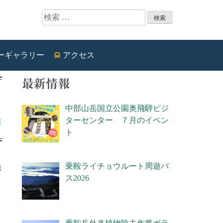
検索:
ーギャラリー
アクセス
最新情報
中部山岳国立公園奥飛騨ビジ
ターセンター ７月のイベン
日
ト
乗鞍ライチョウルート周遊バ
地
ス2026