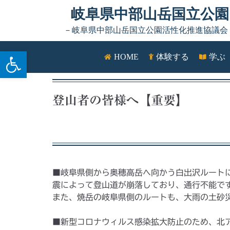
Skip to content
岐阜県中部山岳国立公園
－岐阜県中部山岳国立公園活性化推進協議会
ツールバーを開く
HOME
体験する
学ぶ
登山者の皆様へ【重要】
■岐阜県側から奥穂高岳へ向かう白出沢ルート
震によって登山道が崩落しており、通行不能で
また、焼岳の岐阜県側のルートも、大雨の土砂
■新型コロナウィルス感染拡大防止のため、北