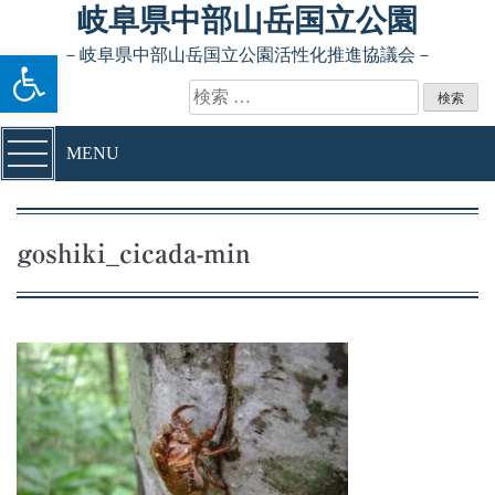
Skip to content
岐阜県中部山岳国立公園
ツールバーを開く
－岐阜県中部山岳国立公園活性化推進協議会－
検索:
MENU
goshiki_cicada-min