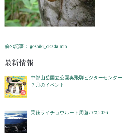
前の記事： goshiki_cicada-min
投稿ナビゲーション
最新情報
中部山岳国立公園奥飛騨ビジターセンター
７月のイベント
乗鞍ライチョウルート周遊バス2026