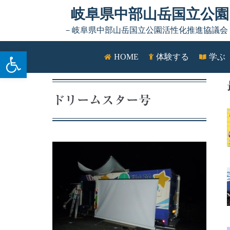
Skip to content
岐阜県中部山岳国立公園
－岐阜県中部山岳国立公園活性化推進協議会
ツールバーを開く
HOME
体験する
学ぶ
ドリームスター号