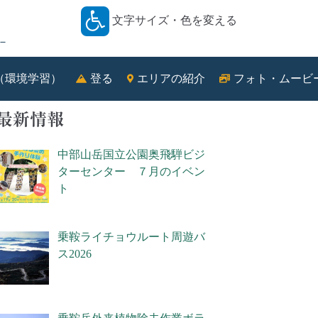
文字サイズ・色を変える
－
（環境学習）
登る
エリアの紹介
フォト・ムービ
最新情報
中部山岳国立公園奥飛騨ビジ
ターセンター ７月のイベン
ト
乗鞍ライチョウルート周遊バ
ス2026