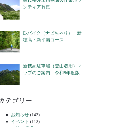
乗鞍岳外来植物除去作業ボラ
ンティア募集
E-バイク（ナビちゃり） 新
穂高・新平湯コース
新穂高駐車場（登山者用）マ
ップのご案内 令和8年度版
カテゴリー
お知らせ
(142)
イベント
(112)