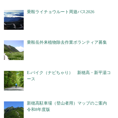
乗鞍ライチョウルート周遊バス2026
乗鞍岳外来植物除去作業ボランティア募集
E-バイク（ナビちゃり） 新穂高・新平湯コ
ース
新穂高駐車場（登山者用）マップのご案内
令和8年度版