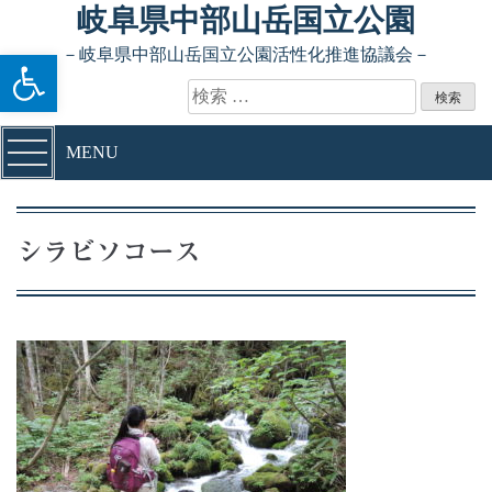
Skip to content
岐阜県中部山岳国立公園
ツールバーを開く
－岐阜県中部山岳国立公園活性化推進協議会－
検索:
MENU
シラビソコース