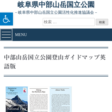
Skip to content
岐阜県中部山岳国立公園
ツールバーを開く
－岐阜県中部山岳国立公園活性化推進協議会－
検索:
MENU
中部山岳国立公園登山ガイドマップ英
語版