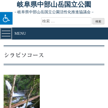
Skip to content
岐阜県中部山岳国立公園
ツールバーを開く
－岐阜県中部山岳国立公園活性化推進協議会－
検索:
MENU
シラビソコース