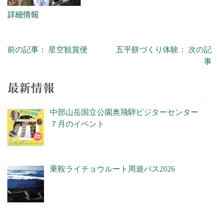
詳細情報
前の記事： 星空観賞便
五平餅づくり体験： 次の記
投稿ナビゲーション
事
最新情報
中部山岳国立公園奥飛騨ビジターセンター
７月のイベント
乗鞍ライチョウルート周遊バス2026