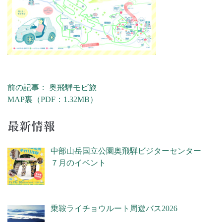
前の記事： 奥飛騨モビ旅
投稿ナビゲーション
MAP裏（PDF：1.32MB）
最新情報
中部山岳国立公園奥飛騨ビジターセンター
７月のイベント
乗鞍ライチョウルート周遊バス2026