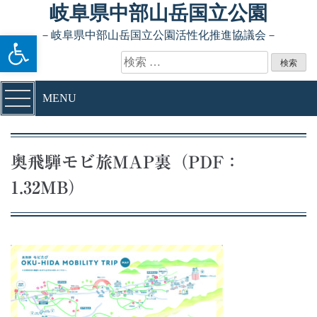
Skip to content
岐阜県中部山岳国立公園
ツールバーを開く
－岐阜県中部山岳国立公園活性化推進協議会－
検索:
MENU
奥飛騨モビ旅MAP裏（PDF：
1.32MB）