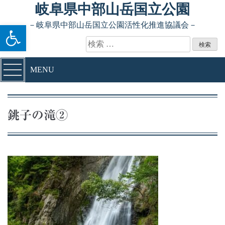
Skip to content
岐阜県中部山岳国立公園
ツールバーを開く
－岐阜県中部山岳国立公園活性化推進協議会－
検索:
MENU
銚子の滝②