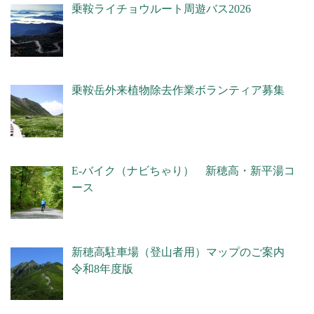
乗鞍ライチョウルート周遊バス2026
乗鞍岳外来植物除去作業ボランティア募集
E-バイク（ナビちゃり） 新穂高・新平湯コ
ース
新穂高駐車場（登山者用）マップのご案内
令和8年度版