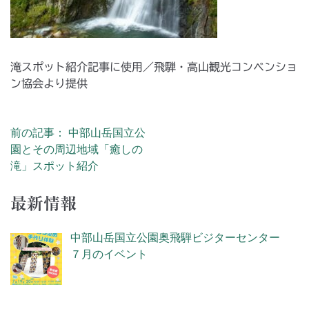
滝スポット紹介記事に使用／飛騨・高山観光コンベンショ
ン協会より提供
前の記事： 中部山岳国立公
投稿ナビゲーション
園とその周辺地域「癒しの
滝」スポット紹介
最新情報
中部山岳国立公園奥飛騨ビジターセンター
７月のイベント