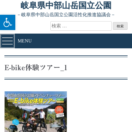
Skip to content
岐阜県中部山岳国立公園
ツールバーを開く
－岐阜県中部山岳国立公園活性化推進協議会－
検索:
MENU
E-bike体験ツアー_1