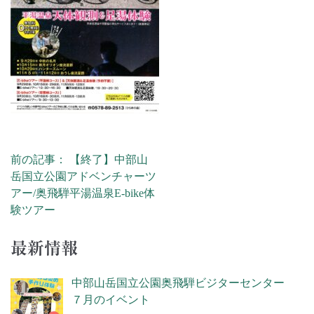
前の記事： 【終了】中部山
投稿ナビゲーション
岳国立公園アドベンチャーツ
アー/奥飛騨平湯温泉E-bike体
験ツアー
最新情報
中部山岳国立公園奥飛騨ビジターセンター
７月のイベント