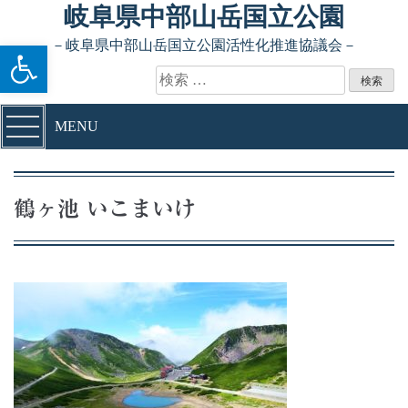
Skip to content
岐阜県中部山岳国立公園
ツールバーを開く
－岐阜県中部山岳国立公園活性化推進協議会－
検索:
MENU
鶴ヶ池 いこまいけ