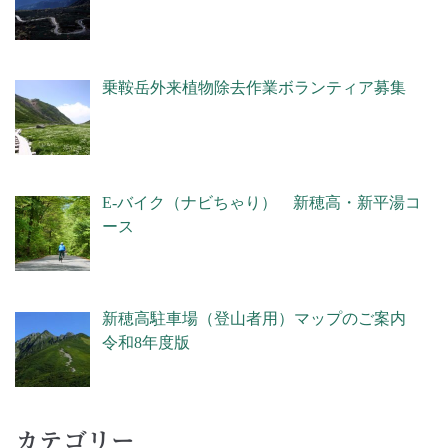
乗鞍岳外来植物除去作業ボランティア募集
E-バイク（ナビちゃり） 新穂高・新平湯コ
ース
新穂高駐車場（登山者用）マップのご案内
令和8年度版
カテゴリー