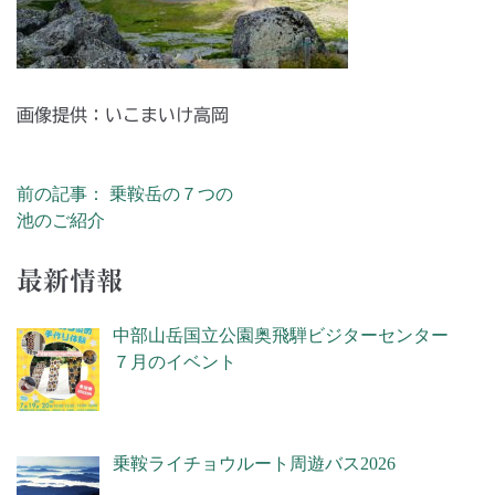
画像提供：いこまいけ高岡
前の記事： 乗鞍岳の７つの
投稿ナビゲーション
池のご紹介
最新情報
中部山岳国立公園奥飛騨ビジターセンター
７月のイベント
乗鞍ライチョウルート周遊バス2026