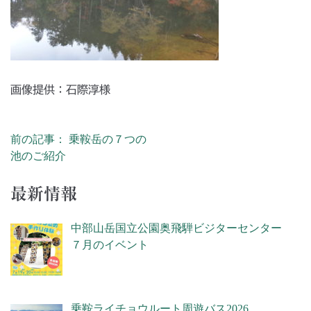
画像提供：石際淳様
前の記事： 乗鞍岳の７つの
投稿ナビゲーション
池のご紹介
最新情報
中部山岳国立公園奥飛騨ビジターセンター
７月のイベント
乗鞍ライチョウルート周遊バス2026