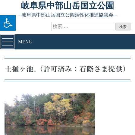
Skip to content
岐阜県中部山岳国立公園
ツールバーを開く
－岐阜県中部山岳国立公園活性化推進協議会－
検索:
MENU
土樋ヶ池₋（許可済み：石際さま提供）