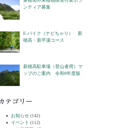
乗鞍岳外来植物除去作業ボラ
ンティア募集
E-バイク（ナビちゃり） 新
穂高・新平湯コース
新穂高駐車場（登山者用）マ
ップのご案内 令和8年度版
カテゴリー
お知らせ
(142)
イベント
(112)