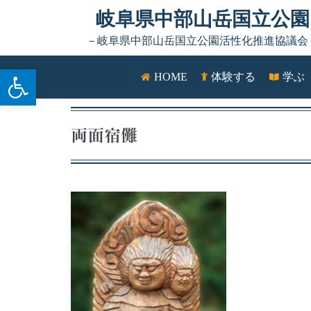
Skip to content
岐阜県中部山岳国立公園
－岐阜県中部山岳国立公園活性化推進協議会
ツールバーを開く
HOME
体験する
学ぶ
両面宿儺