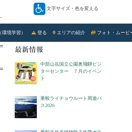
文字サイズ・色を変える
－
（環境学習）
登る
エリアの紹介
フォト・ムービ
最新情報
中部山岳国立公園奥飛騨ビジ
ターセンター ７月のイベン
ト
乗鞍ライチョウルート周遊バ
ス2026