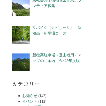
乗鞍岳外来植物除去作業ボラ
ンティア募集
E-バイク（ナビちゃり） 新
穂高・新平湯コース
新穂高駐車場（登山者用）マ
ップのご案内 令和8年度版
カテゴリー
お知らせ
(142)
イベント
(112)