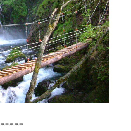
＝＝＝＝＝