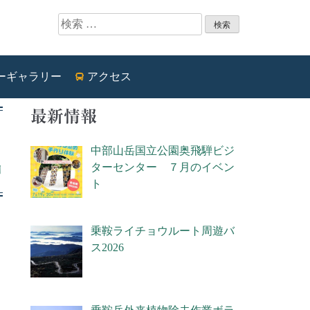
ーギャラリー
アクセス
最新情報
中部山岳国立公園奥飛騨ビジ
ターセンター ７月のイベン
日
ト
乗鞍ライチョウルート周遊バ
ス2026