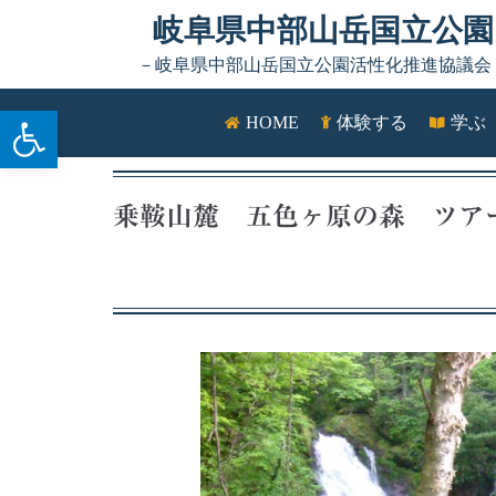
岐阜県中部山岳国立公園
－岐阜県中部山岳国立公園活性化推進協議会
ツールバーを開く
HOME
体験する
学ぶ
乗鞍山麓 五色ヶ原の森 ツ