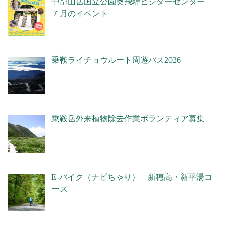
中部山岳国立公園奥飛騨ビジターセンター
７月のイベント
乗鞍ライチョウルート周遊バス2026
乗鞍岳外来植物除去作業ボランティア募集
E-バイク（ナビちゃり） 新穂高・新平湯コ
ース