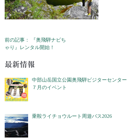
前の記事： 『奥飛騨ナビち
投稿ナビゲーション
ゃり』レンタル開始！
最新情報
中部山岳国立公園奥飛騨ビジターセンター
７月のイベント
乗鞍ライチョウルート周遊バス2026