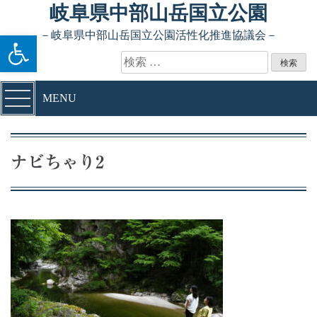
Skip to content
岐阜県中部山岳国立公園
ツールバーを開く
－岐阜県中部山岳国立公園活性化推進協議会－
検索:
MENU
ナビちゃり2