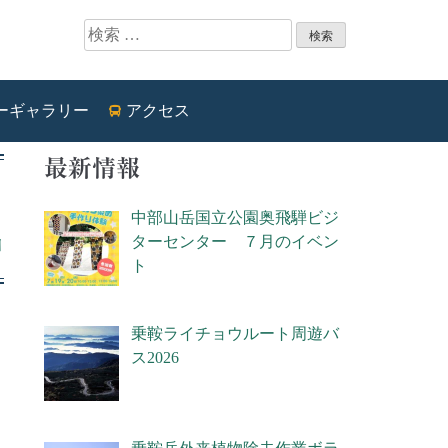
ーギャラリー
アクセス
最新情報
中部山岳国立公園奥飛騨ビジ
ターセンター ７月のイベン
日
ト
乗鞍ライチョウルート周遊バ
ス2026