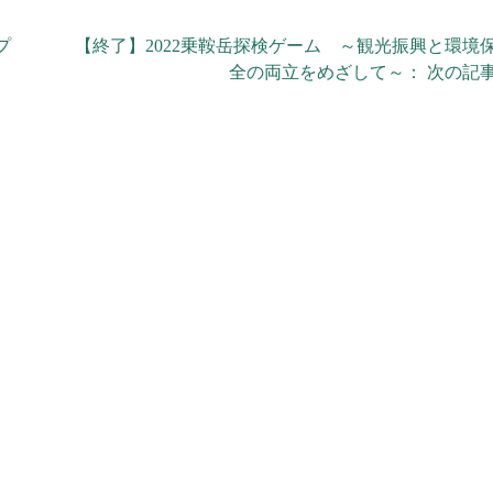
プ
【終了】2022乗鞍岳探検ゲーム ～観光振興と環境
全の両立をめざして～： 次の記