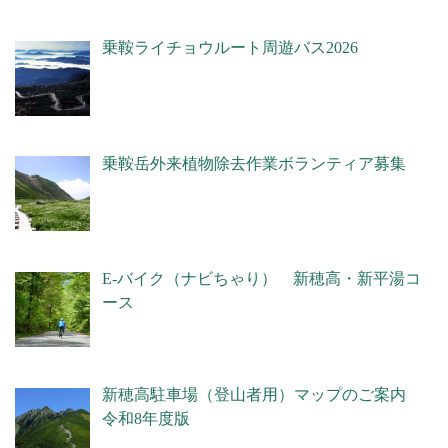
乗鞍ライチョウルート周遊バス2026
乗鞍岳外来植物除去作業ボランティア募集
E-バイク（ナビちゃり） 新穂高・新平湯コ
ース
新穂高駐車場（登山者用）マップのご案内
令和8年度版