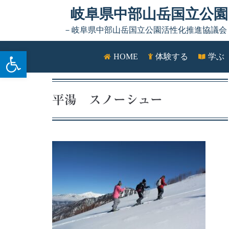
Skip to content
岐阜県中部山岳国立公園
－岐阜県中部山岳国立公園活性化推進協議会
ツールバーを開く
HOME
体験する
学ぶ
平湯 スノーシュー