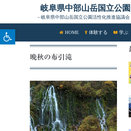
Skip to content
岐阜県中部山岳国立公園
－岐阜県中部山岳国立公園活性化推進協議会
ツールバーを開く
HOME
体験する
学ぶ
晩秋の布引滝