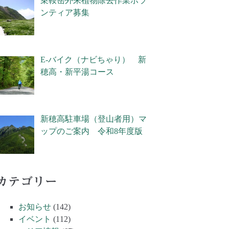
乗鞍岳外来植物除去作業ボラ
ンティア募集
E-バイク（ナビちゃり） 新
穂高・新平湯コース
新穂高駐車場（登山者用）マ
ップのご案内 令和8年度版
カテゴリー
お知らせ
(142)
イベント
(112)