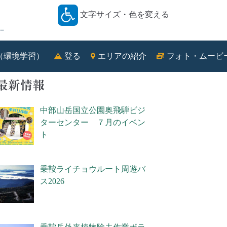
文字サイズ・色を変える
－
（環境学習）
登る
エリアの紹介
フォト・ムービ
最新情報
中部山岳国立公園奥飛騨ビジ
ターセンター ７月のイベン
ト
乗鞍ライチョウルート周遊バ
ス2026