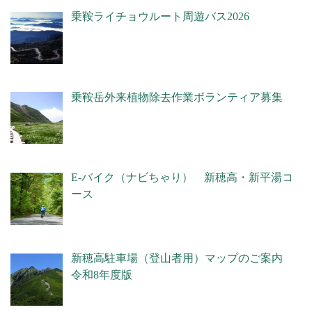
乗鞍ライチョウルート周遊バス2026
乗鞍岳外来植物除去作業ボランティア募集
E-バイク（ナビちゃり） 新穂高・新平湯コ
ース
新穂高駐車場（登山者用）マップのご案内
令和8年度版