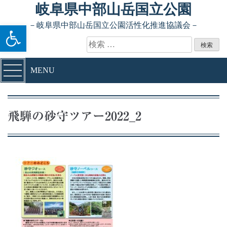
Skip to content
岐阜県中部山岳国立公園
ツールバーを開く
－岐阜県中部山岳国立公園活性化推進協議会－
検索:
MENU
飛騨の砂守ツアー2022_2