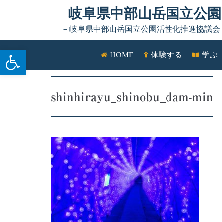
Skip to content
岐阜県中部山岳国立公園
－岐阜県中部山岳国立公園活性化推進協議会
ツールバーを開く
HOME
体験する
学ぶ
shinhirayu_shinobu_dam-min