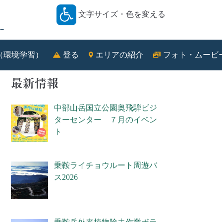
文字サイズ・色を変える
－
（環境学習）
登る
エリアの紹介
フォト・ムービ
最新情報
中部山岳国立公園奥飛騨ビジ
ターセンター ７月のイベン
ト
乗鞍ライチョウルート周遊バ
ス2026