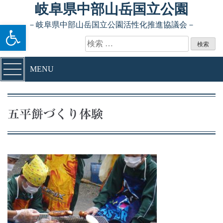
Skip to content
岐阜県中部山岳国立公園
ツールバーを開く
－岐阜県中部山岳国立公園活性化推進協議会－
検索:
MENU
五平餅づくり体験