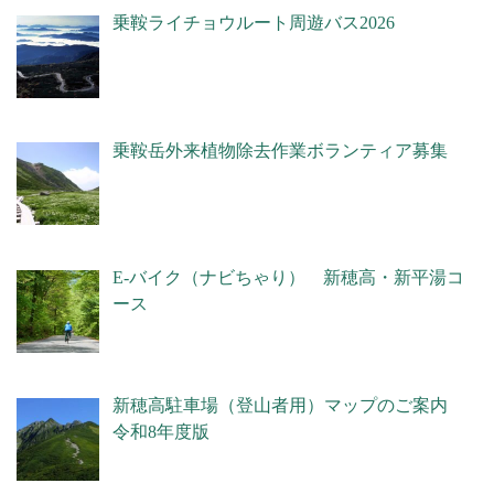
乗鞍ライチョウルート周遊バス2026
乗鞍岳外来植物除去作業ボランティア募集
E-バイク（ナビちゃり） 新穂高・新平湯コ
ース
新穂高駐車場（登山者用）マップのご案内
令和8年度版