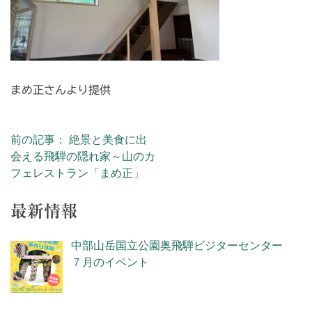
まめ正さんより提供
前の記事： 絶景と美食に出
投稿ナビゲーション
会える飛騨の隠れ家～山のカ
フェレストラン「まめ正」
最新情報
中部山岳国立公園奥飛騨ビジターセンター
７月のイベント