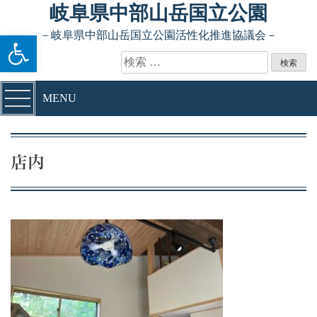
Skip to content
岐阜県中部山岳国立公園
ツールバーを開く
－岐阜県中部山岳国立公園活性化推進協議会－
検索:
MENU
店内