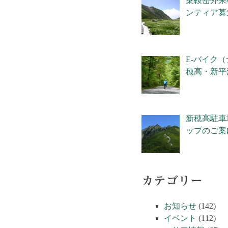
乗鞍岳外来
ンティア募
E-バイク
穂高・新平
新穂高駐車
ップのご案
カテゴリー
お知らせ
(142)
イベント
(112)