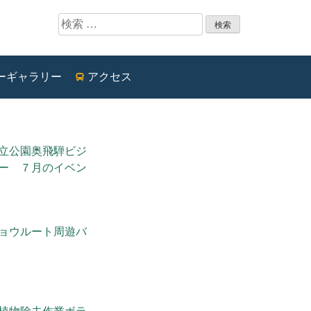
検索:
ーギャラリー
アクセス
立公園奥飛騨ビジ
ー ７月のイベン
ョウルート周遊バ