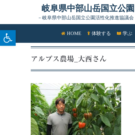
Skip to content
岐阜県中部山岳国立公園
－岐阜県中部山岳国立公園活性化推進協議会
ツールバーを開く
HOME
体験する
学ぶ
アルプス農場_大西さん