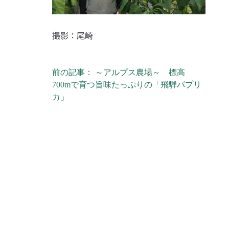
撮影：尾崎
前の記事： ～アルプス農場～ 標高
投稿ナビゲーション
700mで育つ旨味たっぷりの「飛騨パプリ
カ」