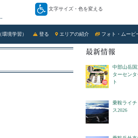
文字サイズ・色を変える
－
（環境学習）
登る
エリアの紹介
フォト・ムービ
最新情報
中部山岳国
ターセンタ
ト
乗鞍ライチ
ス2026