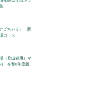
植物除去作業ボラ
集
（ナビちゃり） 新
湯コース
場（登山者用）マ
内 令和8年度版