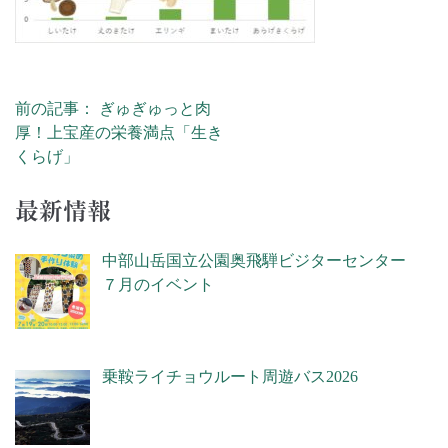
前の記事： ぎゅぎゅっと肉
投稿ナビゲーション
厚！上宝産の栄養満点「生き
くらげ」
最新情報
中部山岳国立公園奥飛騨ビジターセンター
７月のイベント
乗鞍ライチョウルート周遊バス2026