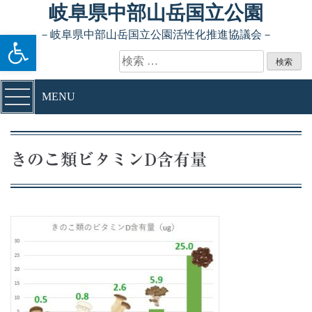
Skip to content
岐阜県中部山岳国立公園
ツールバーを開く
－岐阜県中部山岳国立公園活性化推進協議会－
検索:
MENU
きのこ類ビタミンD含有量