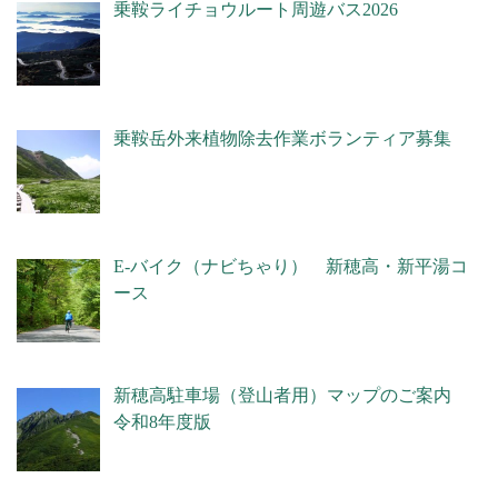
乗鞍ライチョウルート周遊バス2026
乗鞍岳外来植物除去作業ボランティア募集
E-バイク（ナビちゃり） 新穂高・新平湯コ
ース
新穂高駐車場（登山者用）マップのご案内
令和8年度版