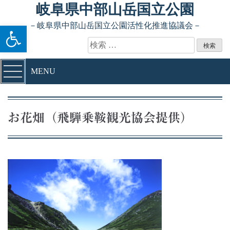
Skip to content
岐阜県中部山岳国立公園
ツールバーを開く
－岐阜県中部山岳国立公園活性化推進協議会－
検索:
MENU
お花畑（飛騨乗鞍観光協会提供）