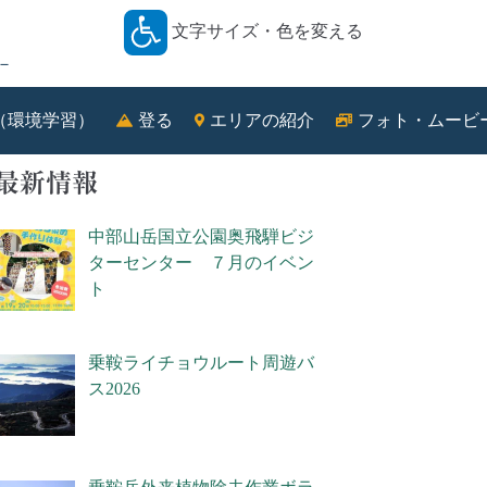
文字サイズ・色を変える
－
（環境学習）
登る
エリアの紹介
フォト・ムービ
最新情報
中部山岳国立公園奥飛騨ビジ
ターセンター ７月のイベン
ト
乗鞍ライチョウルート周遊バ
ス2026