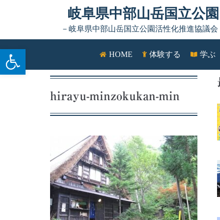
Skip to content
岐阜県中部山岳国立公園
－岐阜県中部山岳国立公園活性化推進協議会
ツールバーを開く
HOME
体験する
学ぶ
hirayu-minzokukan-min