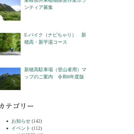
乗鞍岳外来植物除去作業ボラ
ンティア募集
E-バイク（ナビちゃり） 新
穂高・新平湯コース
新穂高駐車場（登山者用）マ
ップのご案内 令和8年度版
カテゴリー
お知らせ
(142)
イベント
(112)