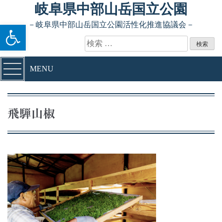
Skip to content
岐阜県中部山岳国立公園
ツールバーを開く
－岐阜県中部山岳国立公園活性化推進協議会－
検索:
MENU
飛騨山椒