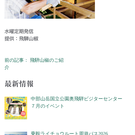
水曜定期発信
提供：飛騨山椒
前の記事： 飛騨山椒のご紹
投稿ナビゲーション
介
最新情報
中部山岳国立公園奥飛騨ビジターセンター
７月のイベント
乗鞍ライチョウルート周遊バス2026