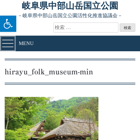
Skip to content
岐阜県中部山岳国立公園
ツールバーを開く
－岐阜県中部山岳国立公園活性化推進協議会－
検索:
MENU
hirayu_folk_museum-min