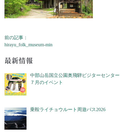
前の記事：
投稿ナビゲーション
hirayu_folk_museum-min
最新情報
中部山岳国立公園奥飛騨ビジターセンター
７月のイベント
乗鞍ライチョウルート周遊バス2026