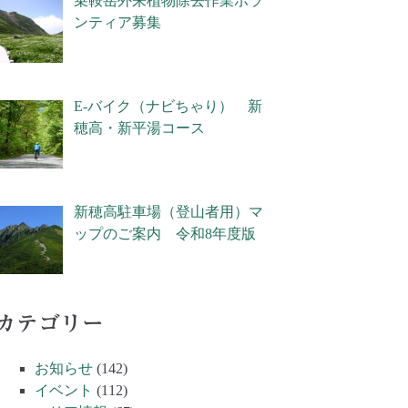
乗鞍岳外来植物除去作業ボラ
ンティア募集
E-バイク（ナビちゃり） 新
穂高・新平湯コース
新穂高駐車場（登山者用）マ
ップのご案内 令和8年度版
カテゴリー
お知らせ
(142)
イベント
(112)