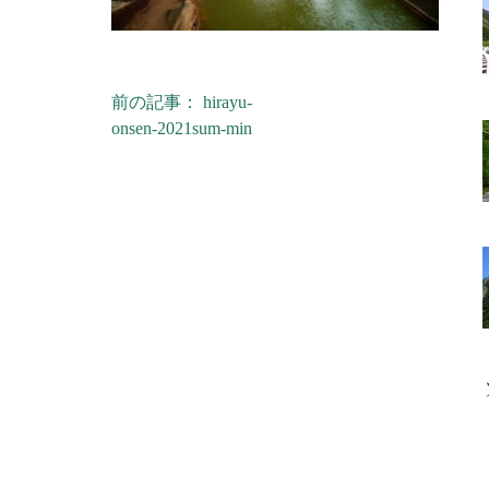
前の記事： hirayu-
投稿ナビゲーション
onsen-2021sum-min