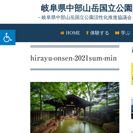
Skip to content
岐阜県中部山岳国立公園
－岐阜県中部山岳国立公園活性化推進協議会
ツールバーを開く
HOME
体験する
学ぶ
hirayu-onsen-2021sum-min