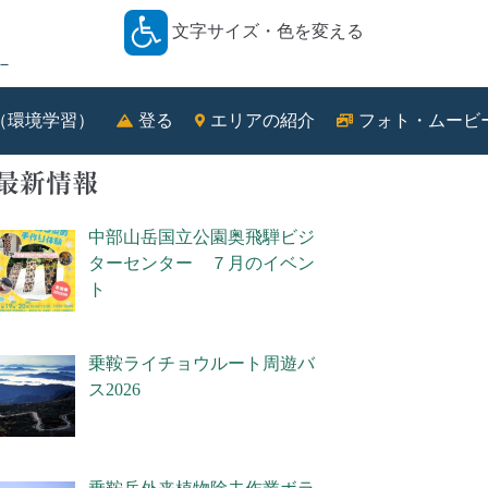
文字サイズ・色を変える
－
（環境学習）
登る
エリアの紹介
フォト・ムービ
最新情報
中部山岳国立公園奥飛騨ビジ
ターセンター ７月のイベン
ト
乗鞍ライチョウルート周遊バ
ス2026