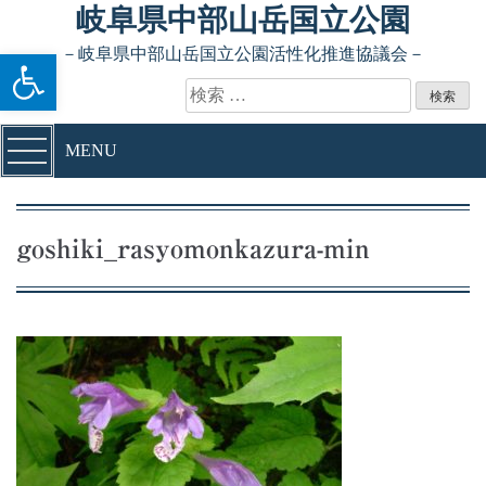
Skip to content
岐阜県中部山岳国立公園
ツールバーを開く
－岐阜県中部山岳国立公園活性化推進協議会－
検索:
MENU
goshiki_rasyomonkazura-min