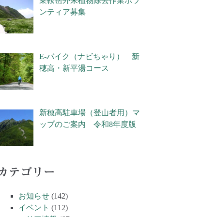
乗鞍岳外来植物除去作業ボラ
ンティア募集
E-バイク（ナビちゃり） 新
穂高・新平湯コース
新穂高駐車場（登山者用）マ
ップのご案内 令和8年度版
カテゴリー
お知らせ
(142)
イベント
(112)