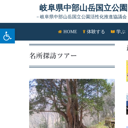
Skip to content
岐阜県中部山岳国立公園
－岐阜県中部山岳国立公園活性化推進協議会
ツールバーを開く
HOME
体験する
学ぶ
名所探訪ツアー