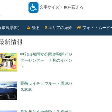
文字サイズ・色を変える
－
（環境学習）
登る
エリアの紹介
フォト・ムービ
最新情報
中部山岳国立公園奥飛騨ビジ
ターセンター ７月のイベン
ト
乗鞍ライチョウルート周遊バ
ス2026