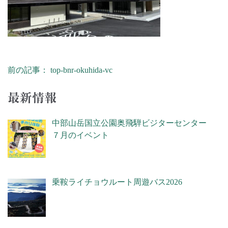
前の記事： top-bnr-okuhida-vc
投稿ナビゲーション
最新情報
中部山岳国立公園奥飛騨ビジターセンター
７月のイベント
乗鞍ライチョウルート周遊バス2026