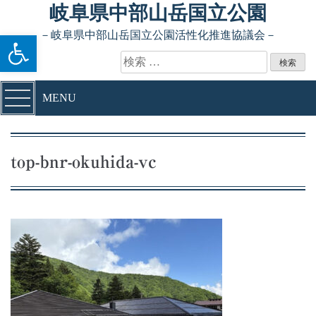
Skip to content
岐阜県中部山岳国立公園
ツールバーを開く
－岐阜県中部山岳国立公園活性化推進協議会－
検索:
MENU
top-bnr-okuhida-vc