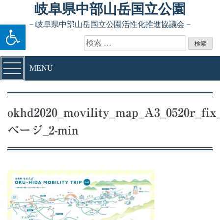
Skip to content
岐阜県中部山岳国立公園
ツールバーを開く
－岐阜県中部山岳国立公園活性化推進協議会－
検索:
MENU
okhd2020_movility_map_A3_0520r_fix
ページ_2-min