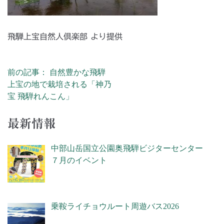
飛騨上宝自然人倶楽部 より提供
前の記事： 自然豊かな飛騨
投稿ナビゲーション
上宝の地で栽培される「神乃
宝 飛騨れんこん」
最新情報
中部山岳国立公園奥飛騨ビジターセンター
７月のイベント
乗鞍ライチョウルート周遊バス2026