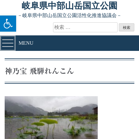
Skip to content
岐阜県中部山岳国立公園
ツールバーを開く
－岐阜県中部山岳国立公園活性化推進協議会－
検索:
MENU
神乃宝 飛騨れんこん