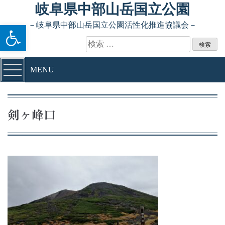
Skip to content
岐阜県中部山岳国立公園
ツールバーを開く
－岐阜県中部山岳国立公園活性化推進協議会－
検索:
MENU
剣ヶ峰口