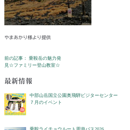
やまあかり様より提供
前の記事： 乗鞍岳の魅力発
投稿ナビゲーション
見☆ファミリー登山教室☆
最新情報
中部山岳国立公園奥飛騨ビジターセンター
７月のイベント
乗鞍ライチョウルート周遊バス2026