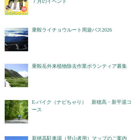
７月のイベント
乗鞍ライチョウルート周遊バス2026
乗鞍岳外来植物除去作業ボランティア募集
E-バイク（ナビちゃり） 新穂高・新平湯コ
ース
新穂高駐車場（登山者用）マップのご案内