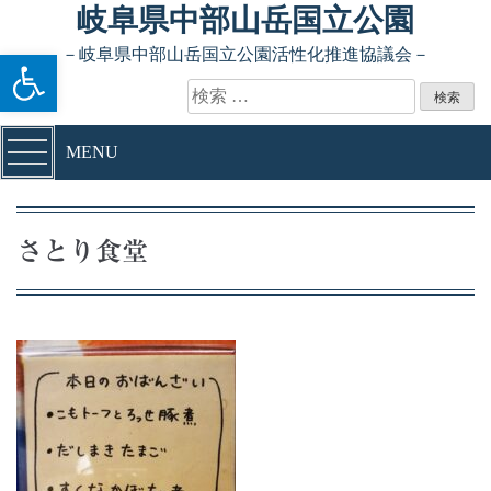
Skip to content
岐阜県中部山岳国立公園
ツールバーを開く
－岐阜県中部山岳国立公園活性化推進協議会－
検索:
MENU
さとり食堂