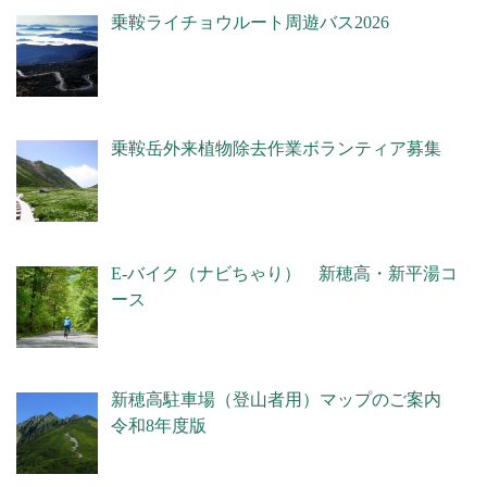
乗鞍ライチョウルート周遊バス2026
乗鞍岳外来植物除去作業ボランティア募集
E-バイク（ナビちゃり） 新穂高・新平湯コ
ース
新穂高駐車場（登山者用）マップのご案内
令和8年度版