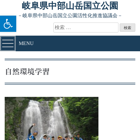
Skip to content
岐阜県中部山岳国立公園
ツールバーを開く
－岐阜県中部山岳国立公園活性化推進協議会－
検索:
MENU
自然環境学習