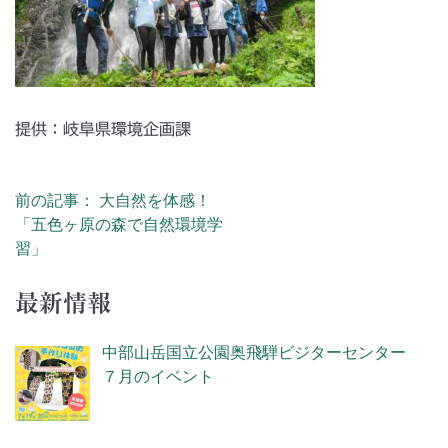
提供：岐阜県環境企画課
前の記事： 大自然を体感！
投稿ナビゲーション
「五色ヶ原の森で自然環境学
習」
最新情報
中部山岳国立公園奥飛騨ビジターセンター
７月のイベント