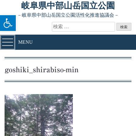
Skip to content
岐阜県中部山岳国立公園
ツールバーを開く
－岐阜県中部山岳国立公園活性化推進協議会－
検索:
MENU
goshiki_shirabiso-min