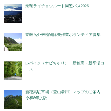
乗鞍ライチョウルート周遊バス2026
乗鞍岳外来植物除去作業ボランティア募集
E-バイク（ナビちゃり） 新穂高・新平湯コ
ース
新穂高駐車場（登山者用）マップのご案内
令和8年度版