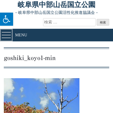
Skip to content
岐阜県中部山岳国立公園
ツールバーを開く
－岐阜県中部山岳国立公園活性化推進協議会－
検索:
MENU
goshiki_koyo1-min