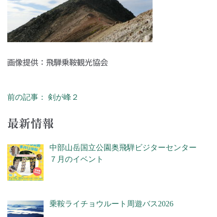
画像提供：飛騨乗鞍観光協会
前の記事： 剣が峰２
投稿ナビゲーション
最新情報
中部山岳国立公園奥飛騨ビジターセンター
７月のイベント
乗鞍ライチョウルート周遊バス2026