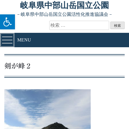
Skip to content
岐阜県中部山岳国立公園
ツールバーを開く
－岐阜県中部山岳国立公園活性化推進協議会－
検索:
MENU
剣が峰２