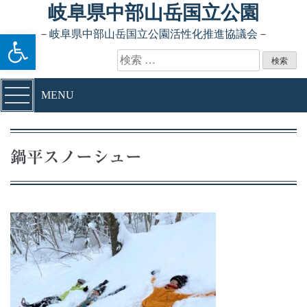
Skip to content
岐阜県中部山岳国立公園
ツールバーを開く
－岐阜県中部山岳国立公園活性化推進協議会－
検索:
MENU
鍋平スノーシュー