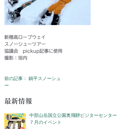
新穂高ロープウェイ
スノーシューツアー
協議会 pickup記事に使用
撮影：垣内
前の記事： 鍋平スノーシュ
投稿ナビゲーション
ー
最新情報
中部山岳国立公園奥飛騨ビジターセンター
７月のイベント