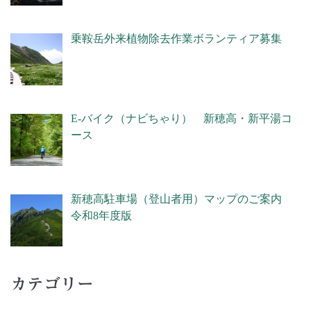
乗鞍岳外来植物除去作業ボランティア募集
E-バイク（ナビちゃり） 新穂高・新平湯コ
ース
新穂高駐車場（登山者用）マップのご案内
令和8年度版
カテゴリー