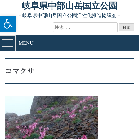
Skip to content
岐阜県中部山岳国立公園
ツールバーを開く
－岐阜県中部山岳国立公園活性化推進協議会－
検索:
MENU
コマクサ