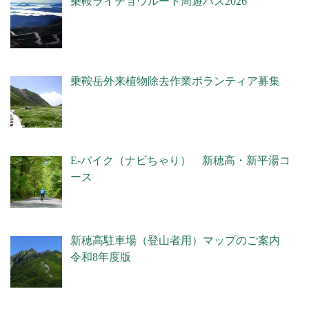
乗鞍ライチョウルート周遊バス2026
乗鞍岳外来植物除去作業ボランティア募集
E-バイク（ナビちゃり） 新穂高・新平湯コ
ース
新穂高駐車場（登山者用）マップのご案内
令和8年度版