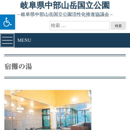
Skip to content
岐阜県中部山岳国立公園
ツールバーを開く
－岐阜県中部山岳国立公園活性化推進協議会－
検索:
MENU
宿儺の湯